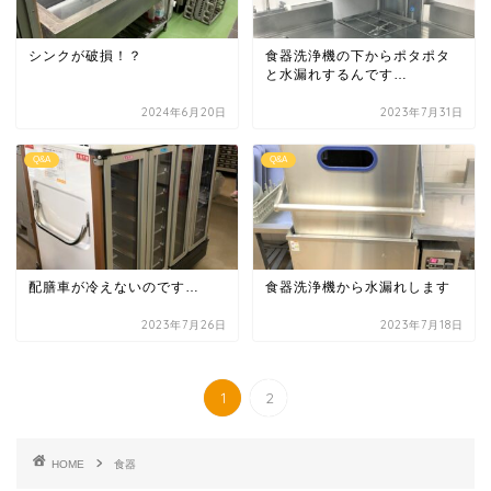
シンクが破損！？
食器洗浄機の下からポタポタ
と水漏れするんです…
2024年6月20日
2023年7月31日
Q&A
Q&A
配膳車が冷えないのです…
食器洗浄機から水漏れします
2023年7月26日
2023年7月18日
1
2
HOME
食器