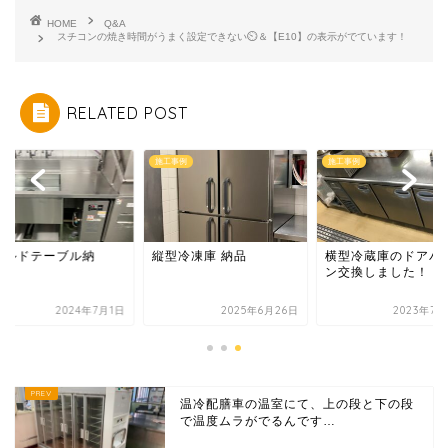
HOME
Q&A
スチコンの焼き時間がうまく設定できない⏲＆【E10】の表示がでています！
RELATED POST
施工事例
施工事例
イルドテーブル納
縦型冷凍庫 納品
横型冷蔵庫のドアパ
！！
ン交換しました！！
2024年7月1日
2025年6月26日
2023年7月
温冷配膳車の温室にて、上の段と下の段
で温度ムラがでるんです…