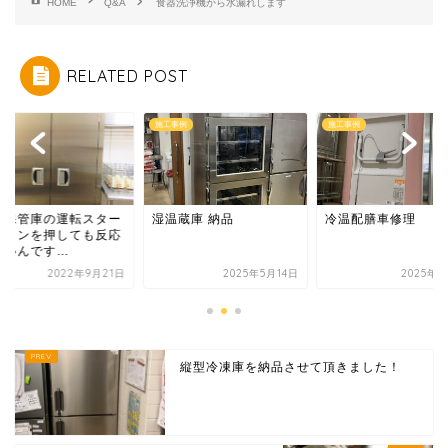
HOME
Q&A
食器洗浄機から水漏れします
RELATED POST
施工事例
施工事例
毒保管庫の運転スター
湿温蔵庫 納品
冷温配膳車修理
ボタンを押しても反応
ないんです…
2022年9月21日
2025年5月14日
2025年3
縦型冷凍庫を納品させて頂きました！